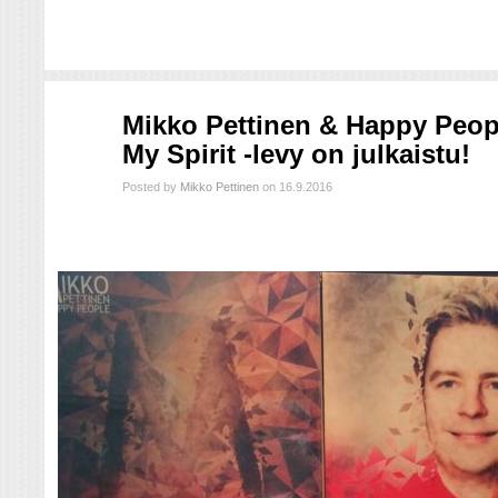
syys
Mikko Pettinen & Happy Peop
16
My Spirit -levy on julkaistu!
2016
Posted by
Mikko Pettinen
on 16.9.2016