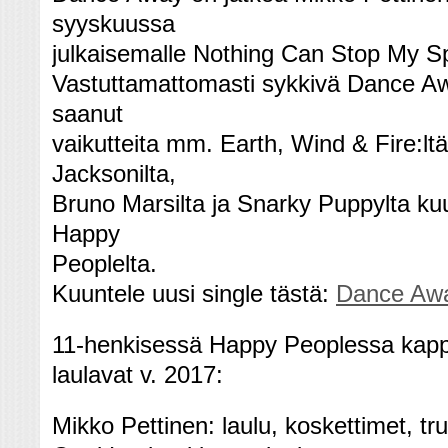
syyskuussa
julkaisemalle Nothing Can Stop My Spi
Vastuttamattomasti sykkivä Dance A
saanut
vaikutteita mm. Earth, Wind & Fire:ltä
Jacksonilta,
Bruno Marsilta ja Snarky Puppylta kuul
Happy
Peoplelta.
Kuuntele uusi single tästä:
Dance Aw
11-henkisessä Happy Peoplessa kappa
laulavat v. 2017:
Mikko Pettinen: laulu, koskettimet, tr