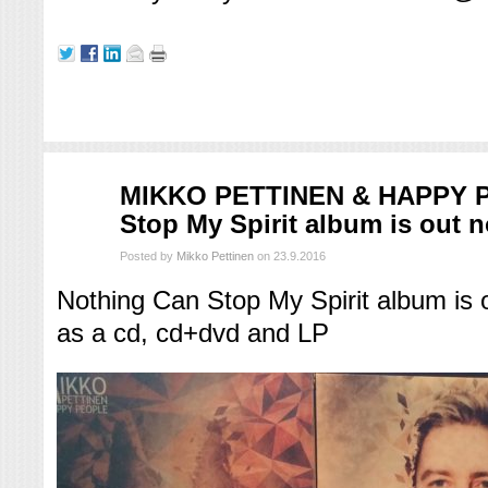
syys
MIKKO PETTINEN & HAPPY P
23
Stop My Spirit album is out 
2016
Posted by
Mikko Pettinen
on 23.9.2016
Nothing Can Stop My Spirit album is o
as a cd, cd+dvd and LP