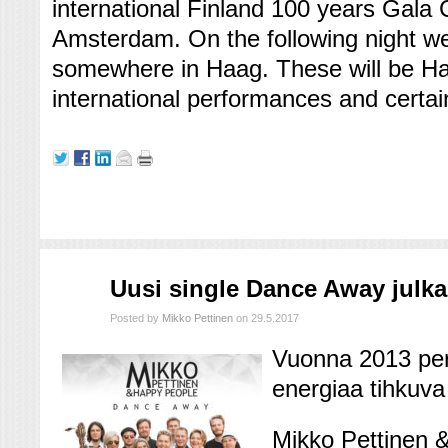
international Finland 100 years Gala 
Amsterdam. On the following night we 
somewhere in Haag. These will be Ha
international performances and certain
touko
Uusi single Dance Away julkai
29
2017
Posted by
Mikko Pettinen
on 29.5.2017
Vuonna 2013 peru
energiaa tihkuva
Mikko Pettinen &