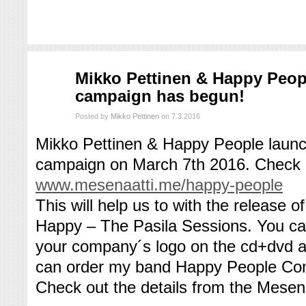
maalis
Mikko Pettinen & Happy Peop
07
campaign has begun!
2016
Posted by
Mikko Pettinen
on 7.3.2016
Mikko Pettinen & Happy People laun
campaign on March 7th 2016. Check i
www.mesenaatti.me/happy-people
This will help us to with the release o
Happy – The Pasila Sessions. You can
your company´s logo on the cd+dvd a
can order my band Happy People Comb
Check out the details from the Mesen