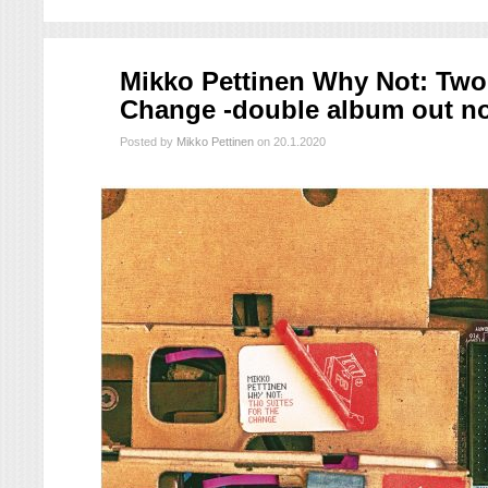
tammi
Mikko Pettinen Why Not: Two
20
Change -double album out n
2020
Posted by
Mikko Pettinen
on 20.1.2020