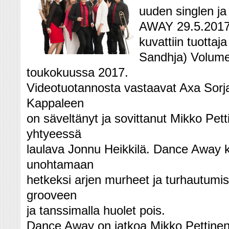
uuden singlen j
AWAY 29.5.2017. 
kuvattiin tuotta
Sandhja) Volume 
toukokuussa 2017.
Videotuotannosta vastaavat Axa Sorj
Kappaleen
on säveltänyt ja sovittanut Mikko Pett
yhtyeessä
laulava Jonnu Heikkilä. Dance Away k
unohtamaan
hetkeksi arjen murheet ja turhautumis
grooveen
ja tanssimalla huolet pois.
Dance Away on jatkoa Mikko Pettine