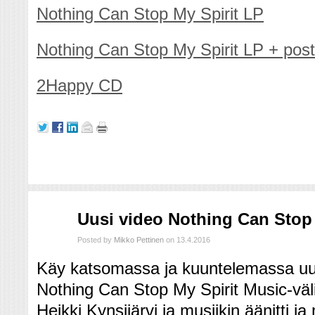
Nothing Can Stop My Spirit LP
Nothing Can Stop My Spirit LP + post
2Happy CD
huhti
Uusi video Nothing Can Stop 
13
2016
Posted by
Mikko Pettinen
on 13.4.2016
Käy katsomassa ja kuuntelemassa u
Nothing Can Stop My Spirit Music-väli
Heikki Kynsijärvi ja musiikin äänitti j