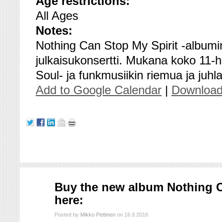
Age restrictions:
All Ages
Notes:
Nothing Can Stop My Spirit -albumi
julkaisukonsertti. Mukana koko 11-
Soul- ja funkmusiikin riemua ja juhl
Add to Google Calendar
|
Download
syys
Buy the new album Nothing C
16
here:
2016
Posted by
Mikko Pettinen
on 16.9.2016