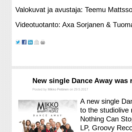
Valokuvat ja avustaja: Teemu Mattss
Videotuotanto: Axa Sorjanen & Tuom
touko
New single Dance Away was r
29
2017
Posted by
Mikko Pettinen
on 29.5.2017
A new single Dan
to the studiolive
Nothing Can Stop
LP, Groovy Reco