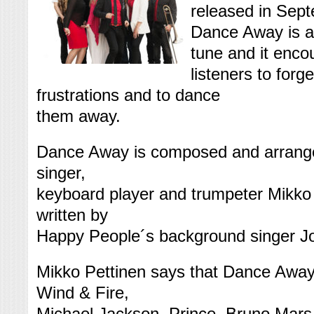
released in Sep
Dance Away is an
tune and it enco
listeners to forg
frustrations and to dance
them away.
Dance Away is composed and arrange
singer,
keyboard player and trumpeter Mikko 
written by
Happy People´s background singer Jo
Mikko Pettinen says that Dance Away
Wind & Fire,
Michael Jackson, Prince, Bruno Mars 