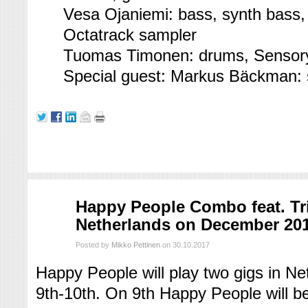
Vesa Ojaniemi: bass, synth bass
Octatrack sampler
Tuomas Timonen: drums, Sensor
Special guest: Markus Bäckman:
loka
Happy People Combo feat. Tri
30
Netherlands on December 20
2017
Posted by
Mikko Pettinen
on 30.10.2017
Happy People will play two gigs in 
9th-10th. On 9th Happy People will be