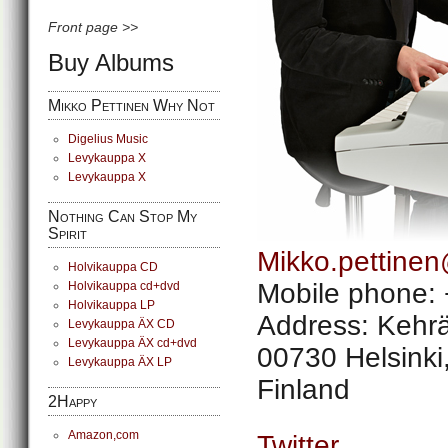
Front page >>
Buy Albums
Mikko Pettinen Why Not
Digelius Music
Levykauppa X
Levykauppa X
Nothing Can Stop My
Spirit
Mikko.pettine
Holvikauppa CD
Mobile phone:
Holvikauppa cd+dvd
Holvikauppa LP
Address: Kehrä
Levykauppa ÄX CD
Levykauppa ÄX cd+dvd
00730 Helsinki
Levykauppa ÄX LP
Finland
2Happy
Amazon,com
Twitter