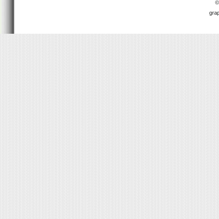
©
gra