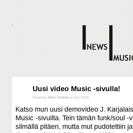
helmi
Uusi video Music -sivulla!
19
2015
Posted by
Mikko Pettinen
on 19.2.2015
Katso mun uusi demovideo J. Karjalaise
Music -sivuilta. Tein tämän funk/soul -
silmällä pitäen, mutta mut pudotettiin 