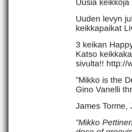
Uusia keikkoja 
Uuden levyn ju
keikkapaikat Li
3 keikan Happy
Katso keikkakal
sivulta!! http:
”Mikko is the D
Gino Vanelli th
James Torme, 
”
Mikko Pettinen
dose of groovi