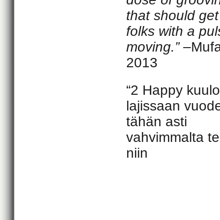
that should ge
folks with a pu
moving.” –
Muf
2013
“2 Happy kuulo
lajissaan vuod
tähän asti
vahvimmalta te
niin