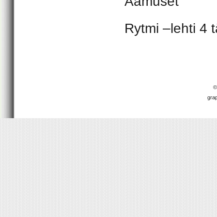
Aamuset
Rytmi –lehti 4 
©
gra