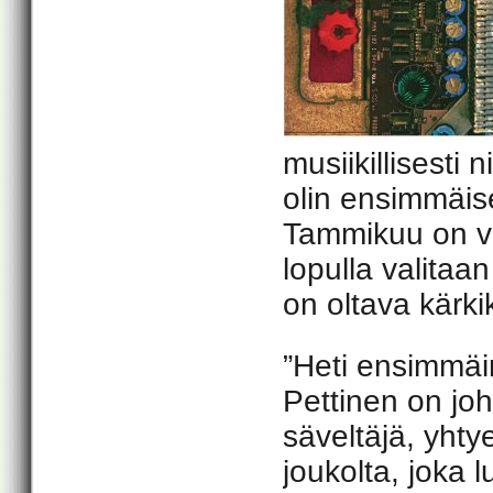
musiikillisesti 
olin ensimmäise
Tammikuu on v
lopulla valitaa
on oltava kärk
”Heti ensimmäi
Pettinen on jo
säveltäjä, yhty
joukolta, joka 