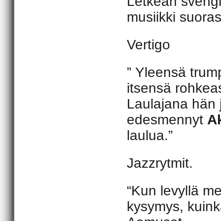
Letkeän svengi
musiikki suora
Vertigo
” Yleensä trump
itsensä rohkeas
Laulajana hän j
edesmennyt
Ak
laulua.”
Jazzrytmit.
“Kun levyllä me
kysymys, kuink