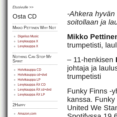
Etusivulle >>
-Ahkera hyvän m
Osta CD
soitollaan ja la
Mikko Pettinen Why Not
Mikko Pettin
Digelius Music
Levykauppa X
trumpetisti, lau
Levykauppa X
Nothing Can Stop My
–
11-henkisen
Spirit
johtaja ja laulus
Holvikauppa CD
trumpetisti
Holvikauppa cd+dvd
Holvikauppa LP
Levykauppa ÄX CD
Funky Finns -y
Levykauppa ÄX cd+dvd
Levykauppa ÄX LP
kanssa. Funky 
2Happy
United We Stan
Amazon,com
Spotifyssa 19.