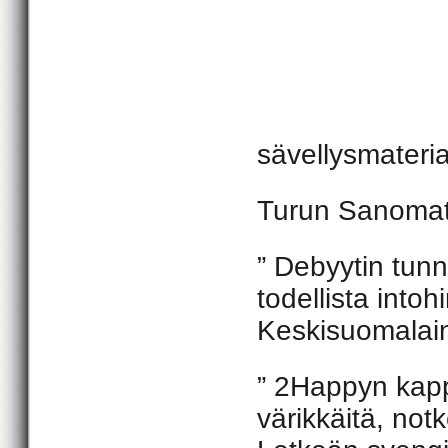
sävellysmateria
Turun Sanoma
” Debyytin tun
todellista into
Keskisuomalai
” 2Happyn kappa
värikkäitä, not