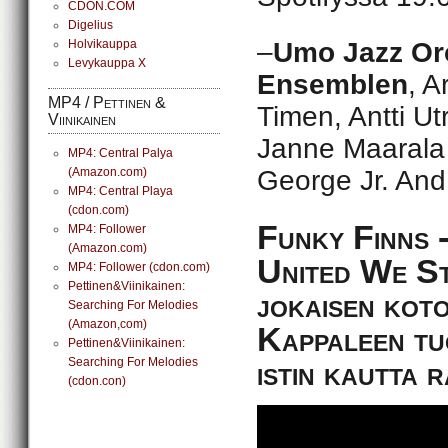
CDON.COM
Digelius
Holvikauppa
–
Umo Jazz Or
Levykauppa X
Ensemblen
, A
MP4 / Pettinen &
Timen, Antti U
Viinikainen
Janne Maarala 
MP4: Central Palya
(Amazon.com)
George Jr. And
MP4: Central Playa
(cdon.com)
Funky Finns -
MP4: Follower
(Amazon.com)
United We Sta
MP4: Follower (cdon.com)
Pettinen&Viinikainen:
jokaisen kot
Searching For Melodies
(Amazon,com)
Kappaleen tu
Pettinen&Viinikainen:
Searching For Melodies
istin kautta r
(cdon.con)